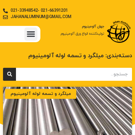
021-33948542- 021-66391201
JAHANALUMINUM@GMAIL.COM
جهان آلومینیوم
تولیدکننده انواع ورق آلومینیوم
جدول وزن آلیاژها
ورق آلومینیوم
استعلام قیمت روز آلومینیوم
میلگرد، تسمه و دیگر مقاطع آلومینیوم
دسته‌بندی: میلگرد و تسمه لوله آلومینیوم
میلگرد و تسمه لوله آلومینیوم