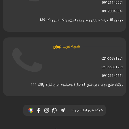
09121140651
09123040341
خیابان 15 خرداد خیابان پامنار رو به روی بانک ملی پلاک 139
شعبه غرب تهران
021-66391201
021-66391202
09121140651
بزرگراه فتح رو به روی فتح 21 بازار آلومینیوم ایران فاز 2 پلاک 111
شبکه های اجتماعی ما