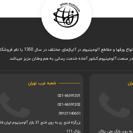
م در صنعت آلومینیوم کشور آماده خدمت رسانی به هم وطنان عزیز میباشد.
ران
شعبه غرب تهران
021-66391201
021-66391202
09121140651
نار رو به روی بانک ملی پلاک
پلاک 111