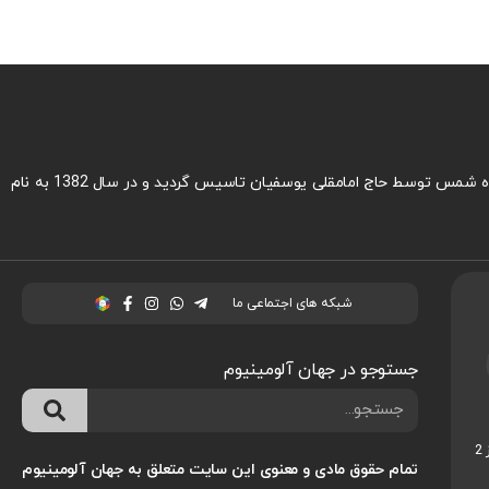
شرکت ویرا صنعت آلومینیوم با نام تجاری جهان آلومینیوم در تهیه و توزیع انواع ورقها و مقاطع آلومینیوم در آلیاژهای مختلف در سال 1350 با نام فروشگاه شمس توسط حاج امامقلی یوسفیان تاسیس گردید و در سال 1382 به نام
شبکه های اجتماعی ما
جستوجو در جهان آلومینیوم
بزرگراه فتح رو به روی فتح 21 بازار آلومینیوم ایران فاز 2
تمام حقوق مادی و معنوی این سایت متعلق به جهان آلومینیوم