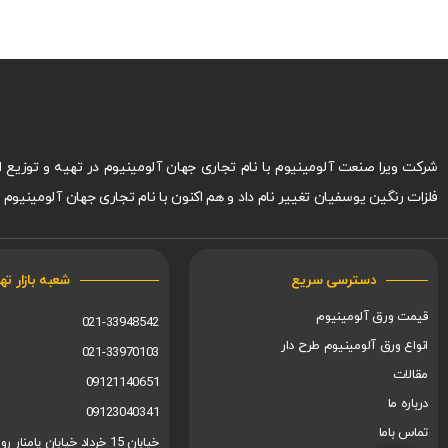
فلزات رنگین یوسفیان تغییر نام داد و هم اکنون با نام تجاری جهان آلومینیو
دسترسی سریع
شعبه بازار ته
قیمت ورق آلومینیوم
021-33948542
انواع ورق آلومینیوم طرح دار
021-33970103
مقالات
09121140651
درباره ما
09123040341
تماس باما
خیابان 15 خرداد خیابان پام