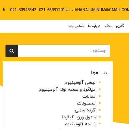
021-33948542- 021-66391201
JAHANALUMINUM@GMAIL.CO
گالری
بلاگ
درباره ما
تماس باما
دسته‌ها
نبشی آلومینیوم
میلگرد و تسمه لوله آلومینیوم
مقالات
محصولات
گرده ماهی
جدول وزن آلیاژها
تسمه آلومینیوم