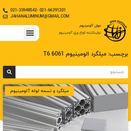
021-33948542- 021-66391201
JAHANALUMINUM@GMAIL.COM
جهان آلومینیوم
تولیدکننده انواع ورق آلومینیوم
جدول وزن آلیاژها
ورق آلومینیوم
استعلام قیمت روز آلومینیوم
میلگرد، تسمه و دیگر مقاطع آلومینیوم
برچسب: میلگرد الومینیوم 6061 T6
میلگرد و تسمه لوله آلومینیوم