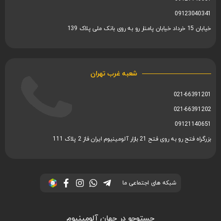
09123040341
خیابان 15 خرداد خیابان پامنار رو به روی بانک ملی پلاک 139
شعبه غرب تهران
021-66391201
021-66391202
09121140651
بزرگراه فتح رو به روی فتح 21 بازار آلومینیوم ایران فاز 2 پلاک 111
شبکه های اجتماعی ما
جستوجو در جهان آلومینیوم