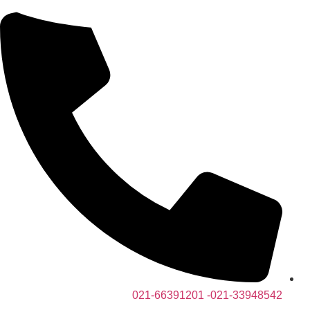
رش
ه
حتوا
021-33948542- 021-66391201