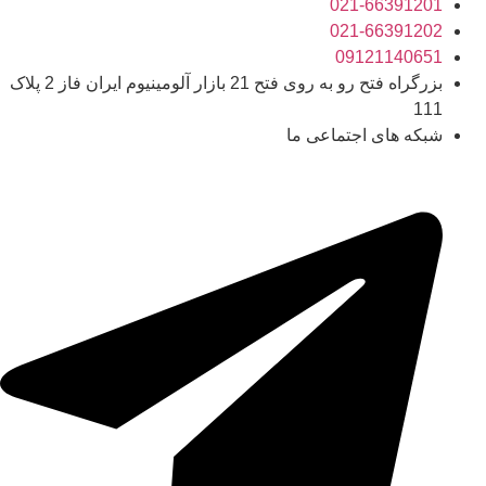
021-66391201
021-66391202
09121140651
بزرگراه فتح رو به روی فتح 21 بازار آلومینیوم ایران فاز 2 پلاک
111
شبکه های اجتماعی ما