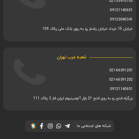
021-33970103
09121140651
09123040341
خیابان 15 خرداد خیابان پامنار رو به روی بانک ملی پلاک 139
شعبه غرب تهران
021-66391201
021-66391202
09121140651
بزرگراه فتح رو به روی فتح 21 بازار آلومینیوم ایران فاز 2 پلاک 111
شبکه های اجتماعی ما