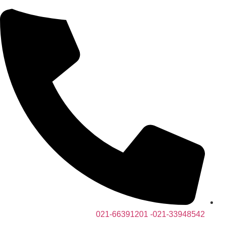
رش
ه
حتوا
021-33948542- 021-66391201