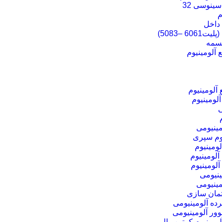
سینوسی 32
م
داخل
6 –5083)
تسمه
 آلومینیوم
آلومینیوم
لومینیوم
ی
مینیومی
یوم سپری
ومینیوم
آلومینیوم
آلومینیوم
ینیومی
مینیومی
تمان سازی
رده آلومینیومی
وور آلومینیومی
لومینیوم کرتین وال