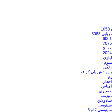
1
ایی 5083
یاژی
نیوم
 رنگی
 با پوشش پلی کرافت
وم
آجدار
 امباس
 حصیری
ذوزنقه
شادولاین
 سینوسی
سینوسی گام 5