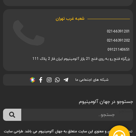
شعبه غرب تهران
021-66391201
021-66391202
09121140651
بزرگراه فتح رو به روی فتح 21 بازار آلومینیوم ایران فاز 2 پلاک 111
شبکه های اجتماعی ما
جستوجو در جهان آلومینیوم
جستجو
تمام حقوق مادی و معنوی این سایت متعلق به جهان آلومینیوم می باشد.
طراحی سایت