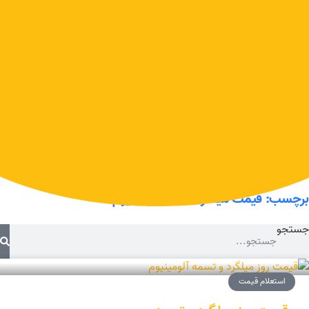
رش
021-33948542- 021-66391201
JAHANALUMINUM@GMAIL.COM
ه
حتوا
جهان آلومینیوم
تولیدکننده انواع ورق آلومینیوم
برچسب: قیمت میلگرد 7075 الومینیوم
جستجو
استعلام قیمت