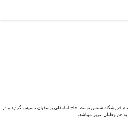
ا صنعت آلومینیوم با نام تجاری جهان آلومینیوم در تهیه و توزیع انواع ورقها و مقاطع آلومینیوم در آلیاژهای مختلف در سال 1350 با نام فروشگاه شمس توسط حاج امامقلی یوسفیان تاسیس گردید و در