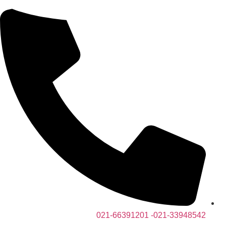
پرش
به
محتوا
021-33948542- 021-66391201