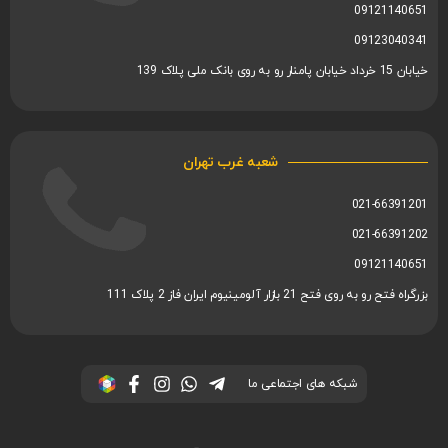
09121140651
09123040341
خیابان 15 خرداد خیابان پامنار رو به روی بانک ملی پلاک 139
شعبه غرب تهران
021-66391201
021-66391202
09121140651
بزرگراه فتح رو به روی فتح 21 بازار آلومینیوم ایران فاز 2 پلاک 111
شبکه های اجتماعی ما