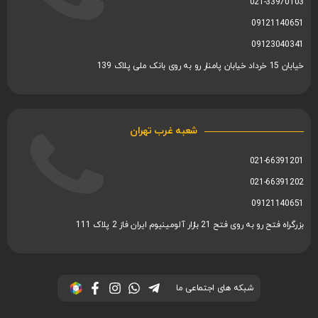
021-33970103
09121140651
09123040341
خیابان 15 خرداد خیابان پامنار رو به روی بانک ملی پلاک 139
شعبه غرب تهران
021-66391201
021-66391202
09121140651
بزرگراه فتح رو به روی فتح 21 بازار آلومینیوم ایران فاز 2 پلاک 111
شبکه های اجتماعی ما