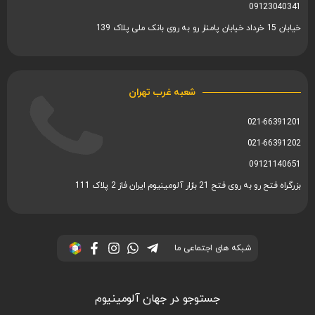
09123040341
خیابان 15 خرداد خیابان پامنار رو به روی بانک ملی پلاک 139
شعبه غرب تهران
021-66391201
021-66391202
09121140651
بزرگراه فتح رو به روی فتح 21 بازار آلومینیوم ایران فاز 2 پلاک 111
شبکه های اجتماعی ما
جستوجو در جهان آلومینیوم