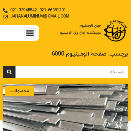
021-33948542- 021-66391201
JAHANALUMINUM@GMAIL.COM
جهان آلومینیوم
تولیدکننده انواع ورق آلومینیوم
جدول وزن آلیاژها
ورق آلومینیوم
استعلام قیمت روز آلومینیوم
میلگرد، تسمه و دیگر مقاطع آلومینیوم
برچسب: صفحه الومینیوم 6000
محصولات