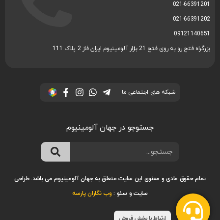
021-66391201
021-66391202
09121140651
بزرگراه فتح رو به روی فتح 21 بازار آلومینیوم ایران فاز 2 پلاک 111
شبکه های اجتماعی ما
جستوجو در جهان آلومینیوم
تمام حقوق مادی و معنوی این سایت متعلق به جهان آلومینیوم می باشد.
طراحی
سایت
و
سئو
:
وب نگاران پارسه