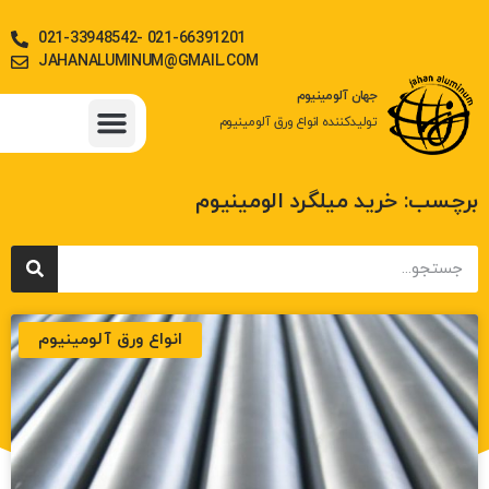
021-33948542- 021-66391201
JAHANALUMINUM@GMAIL.COM
جهان آلومینیوم
تولیدکننده انواع ورق آلومینیوم
جدول وزن آلیاژها
ورق آلومینیوم
استعلام قیمت روز آلومینیوم
میلگرد، تسمه و دیگر مقاطع آلومینیوم
برچسب: خرید میلگرد الومینیوم
انواع ورق آلومینیوم