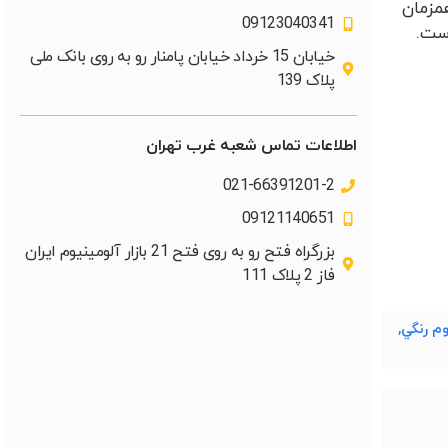
همزمان
09123040341
است.
خیابان 15 خرداد خیابان پامنار رو به روی بانک ملی
پلاک 139​
اطلاعات تماس شعبه غرب تهران
021-66391201-2
09121140651
بزرگراه فتح رو به روی فتح 21 بازار آلومینیوم ایران
فاز 2 پلاک 111
م رنگي
,