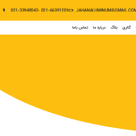
021-33948542- 021-66391201
JAHANALUMINUM@GMAIL.CO
گالری
بلاگ
درباره ما
تماس باما