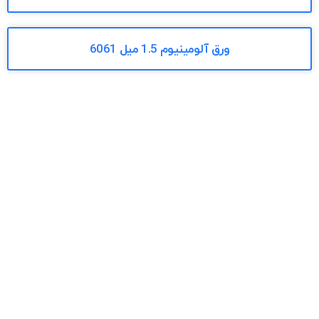
ورق آلومینیوم 1.5 میل 6061