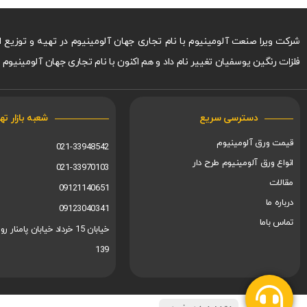
فلزات رنگین یوسفیان تغییر نام داد و هم اکنون با نام تجاری جهان آلومینیو
دسترسی سریع
شعبه بازار ته
قیمت ورق آلومینیوم
021-33948542
انواع ورق آلومینیوم طرح دار
021-33970103
مقالات
09121140651
درباره ما
09123040341
تماس باما
خیابان 15 خرداد خیابان پام
139