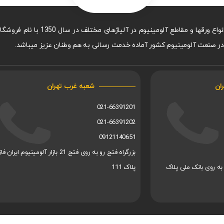
م در صنعت آلومینیوم کشور آماده خدمت رسانی به هم وطنان عزیز میباشد.
ران
شعبه غرب تهران
021-66391201
021-66391202
09121140651
نار رو به روی بانک ملی پلاک
پلاک 111