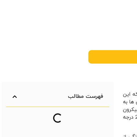
ه اين
فهرست مطالب
 ها به
 وسيله بار الكتريكي ايجاد شده در آن روي ورق قرار ميگيرد و لايه اي در حدود 50 الي 100 ميكرون
رنگ روي ورق را ميپوشاند. پس از آن جهت ايجاد استحكام در رنگ ورقها به کوره منتقل می شود و در دماي 180 الي 200 درجه