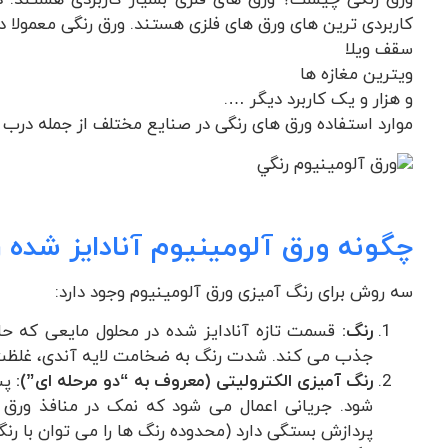
ورق رنگی چیست؟ ورق های فلزی بسیار کاربردی هستند. در 
کاربردی ترین های ورق های فلزی هستند. ورق رنگی معمولا 
سقف ویلا
ویترین مغازه ها
و هزار و یک کاربرد دیگر ….
موارد استفاده ورق های رنگی در صنایع مختلف از جمله درب
چگونه ورق آلومینیوم آنادایز شده
سه روش برای رنگ آمیزی ورق آلومینیوم وجود دارد:
رنگ:
قسمت تازه آنادایز شده در محلول مایعی که ح
جذب می کند. شدت رنگ به ضخامت لایه آندی، غلظت ر
رنگ آمیزی الکترولیتی (معروف به “دو مرحله ای”):
پس 
شود. جریانی اعمال می شود که نمک در منافذ ورق 
پردازش بستگی دارد (محدوده رنگ ها را می توان با رن