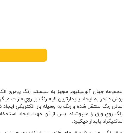
مجموعه جهان آلومینیوم مجهز به سيستم رنگ پودري الكتر
روش منجر به ايجاد پايدارترين لايه رنگ بر روي فلزات ميگ
سانتيگراد پایدار ميگيرد.